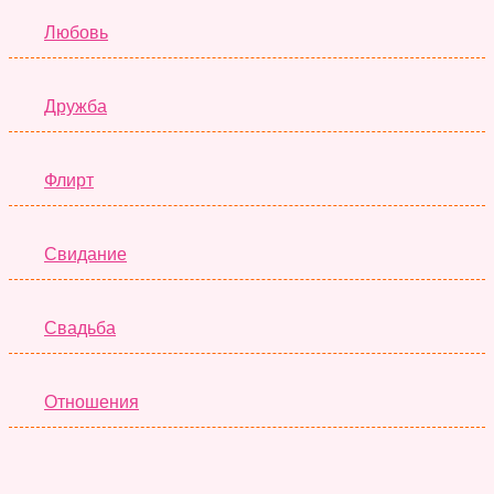
Любовь
Дружба
Флирт
Свидание
Свадьба
Отношения