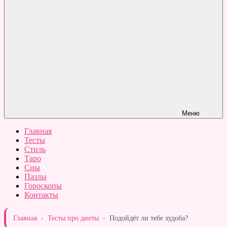
Меню
Главная
Тесты
Стиль
Таро
Сны
Пазлы
Гороскопы
Контакты
Главная
›
Тесты про диеты
›
Подойдёт ли тебе худоба?