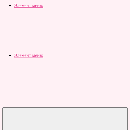
Slubovju.ru
Бесплатные
Элемент меню
онлайн
тесты
Элемент меню