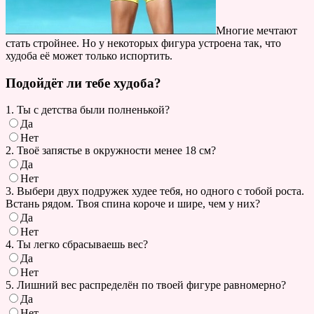
Многие мечтают
стать стройнее. Но у некоторых фигура устроена так, что
худоба её может только испортить.
Подойдёт ли тебе худоба?
1. Ты с детства были полненькой?
Да
Нет
2. Твоё запястье в окружности менее 18 см?
Да
Нет
3. Выбери двух подружек худее тебя, но одного с тобой роста.
Встань рядом. Твоя спина короче и шире, чем у них?
Да
Нет
4. Ты легко сбрасываешь вес?
Да
Нет
5. Лишний вес распределён по твоей фигуре равномерно?
Да
Нет