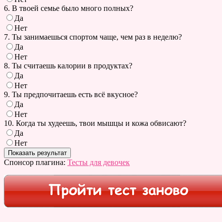
6. В твоей семье было много полных?
Да
Нет
7. Ты занимаешься спортом чаще, чем раз в неделю?
Да
Нет
8. Ты считаешь калории в продуктах?
Да
Нет
9. Ты предпочитаешь есть всё вкусное?
Да
Нет
10. Когда ты худеешь, твои мышцы и кожа обвисают?
Да
Нет
Спонсор плагина:
Тесты для девочек