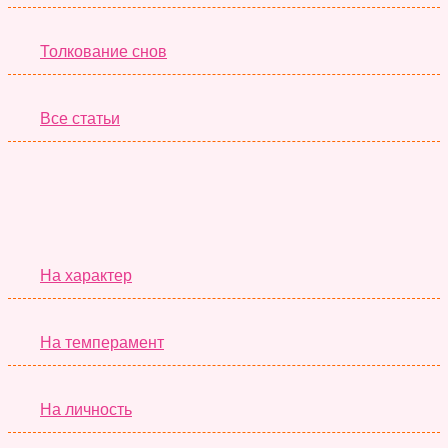
Толкование снов
Все статьи
Серьёзные Тесты
На характер
На темперамент
На личность