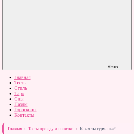
Меню
Главная
Тесты
Стиль
Таро
Сны
Пазлы
Гороскопы
Контакты
Главная
›
Тесты про еду и напитки
›
Какая ты гурманка?