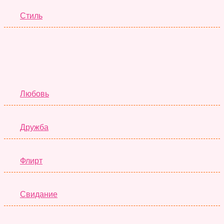
Стиль
Отношения
Любовь
Дружба
Флирт
Свидание