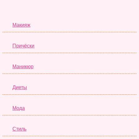
Красота
Макияж
Причёски
Маникюр
Диеты
Мода
Стиль