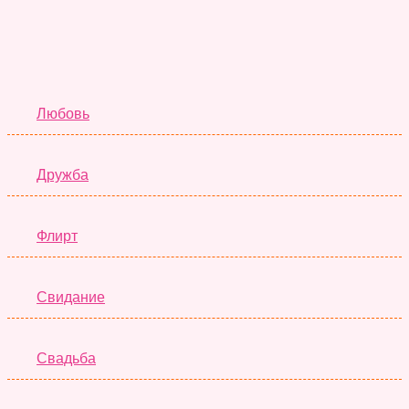
Отношения
Любовь
Дружба
Флирт
Свидание
Свадьба