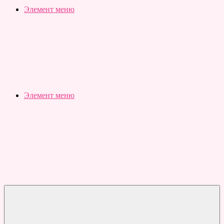
Slubovju.ru
Бесплатные
Элемент меню
онлайн
тесты
Элемент меню