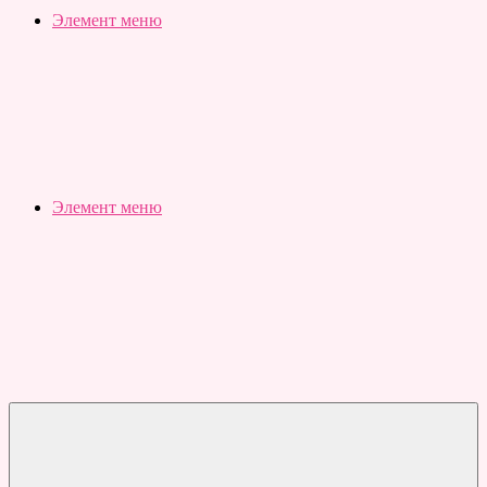
Slubovju.ru
Бесплатные
Элемент меню
онлайн
тесты
Элемент меню