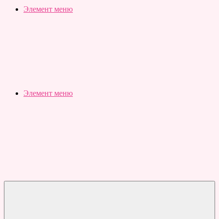
Slubovju.ru
Бесплатные
Элемент меню
онлайн
тесты
Элемент меню