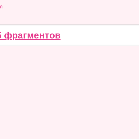
ий
5 фрагментов