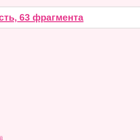
сть, 63 фрагмента
ий