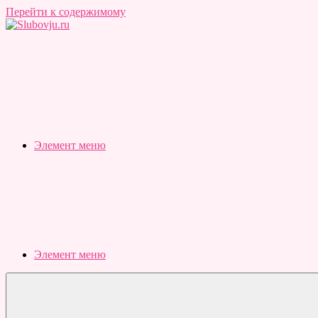
Перейти к содержимому
Slubovju.ru
Бесплатные
онлайн
тесты
Элемент меню
Элемент меню