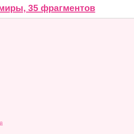
миры, 35 фрагментов
ий