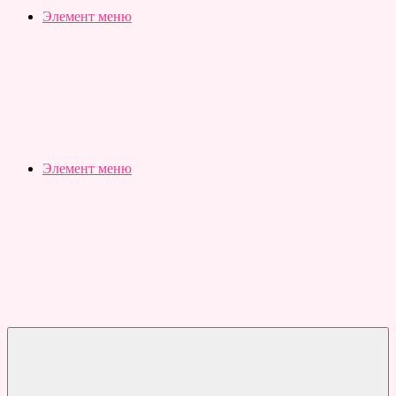
Slubovju.ru
Бесплатные
Элемент меню
онлайн
тесты
Элемент меню