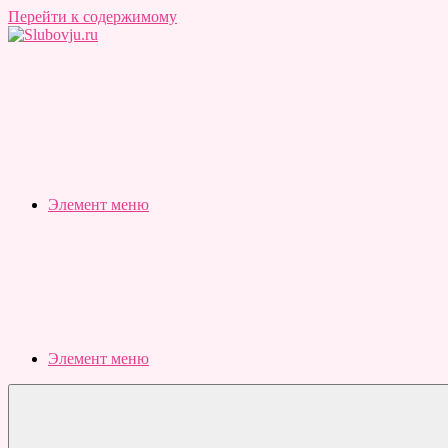
Перейти к содержимому
Slubovju.ru
Бесплатные
онлайн
тесты
Элемент меню
Элемент меню