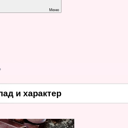
Меню
р
ад и характер