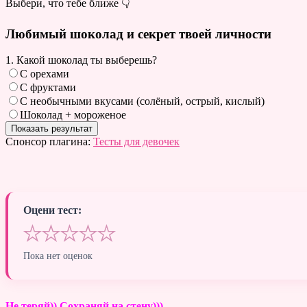
Выбери, что тебе ближе 👇
Любимый шоколад и секрет твоей личности
1. Какой шоколад ты выберешь?
С орехами
С фруктами
С необычными вкусами (солёный, острый, кислый)
Шоколад + мороженое
Спонсор плагина:
Тесты для девочек
Оцени тест:
★
★
★
★
★
Пока нет оценок
Не теряй)) Сохраняй на стену)))