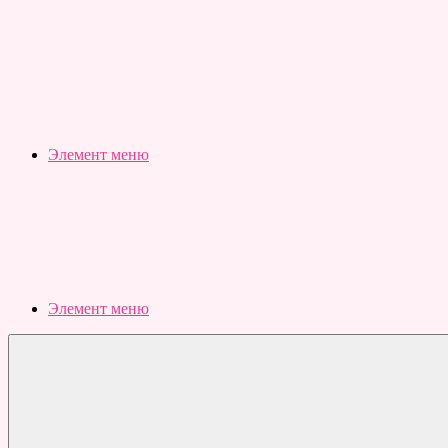
Slubovju.ru
Бесплатные
онлайн
тесты
Элемент меню
Элемент меню