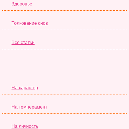
Здоровье
Толкование снов
Все статьи
Серьёзные Тесты
На характер
На темперамент
На личность