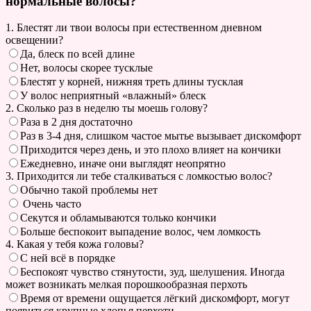
нормальные волосы?
1. Блестят ли твои волосы при естественном дневном
освещении?
Да, блеск по всей длине
Нет, волосы скорее тусклые
Блестят у корней, нижняя треть длины тусклая
У волос неприятный «влажный» блеск
2. Сколько раз в неделю ты моешь голову?
Раза в 2 дня достаточно
Раз в 3-4 дня, слишком частое мытье вызывает дискомфорт
Приходится через день, и это плохо влияет на кончики
Ежедневно, иначе они выглядят неопрятно
3. Приходится ли тебе сталкиваться с ломкостью волос?
Обычно такой проблемы нет
Очень часто
Секутся и обламываются только кончики
Больше беспокоит выпадение волос, чем ломкость
4. Какая у тебя кожа головы?
С ней всё в порядке
Беспокоят чувство стянутости, зуд, шелушения. Иногда
может возникать мелкая порошкообразная перхоть
Время от времени ощущается лёгкий дискомфорт, могут
появиться крупные хлопья перхоти