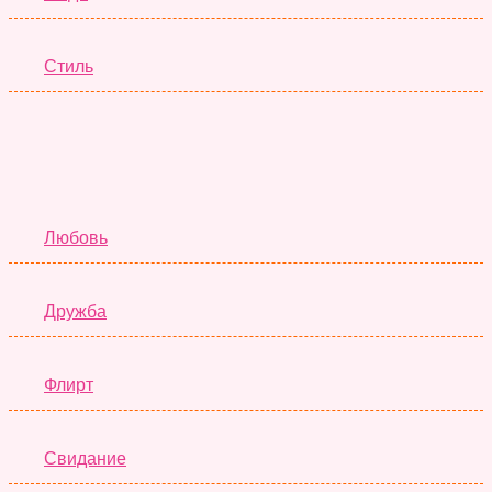
Стиль
Отношения
Любовь
Дружба
Флирт
Свидание