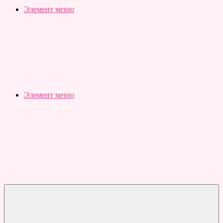
Slubovju.ru
Бесплатные
Элемент меню
онлайн
тесты
Элемент меню