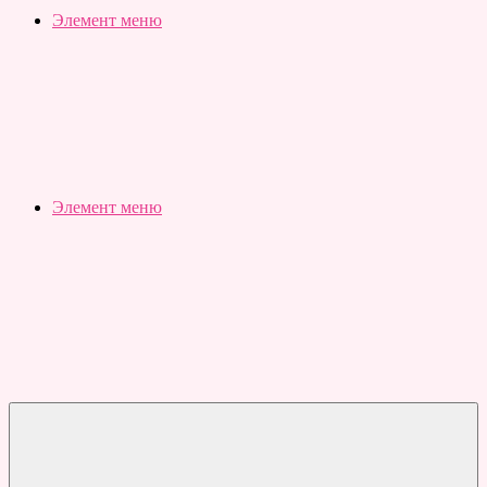
Slubovju.ru
Бесплатные
Элемент меню
онлайн
тесты
Элемент меню