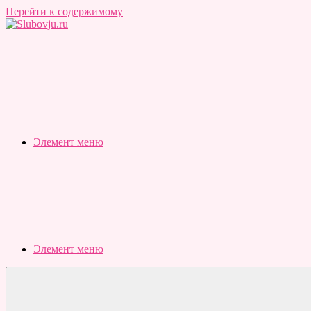
Перейти к содержимому
Slubovju.ru
Бесплатные
онлайн
тесты
Элемент меню
Элемент меню