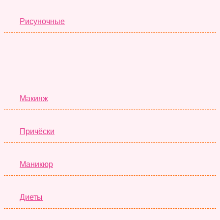
Рисуночные
Красота
Макияж
Причёски
Маникюр
Диеты