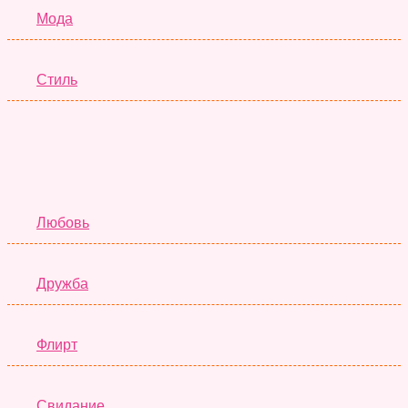
Мода
Стиль
Отношения
Любовь
Дружба
Флирт
Свидание