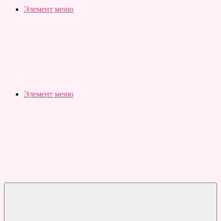
Slubovju.ru
Бесплатные
Элемент меню
онлайн
тесты
Элемент меню