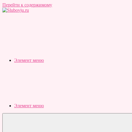
Перейти к содержимому
Slubovju.ru
Бесплатные
онлайн
тесты
Элемент меню
Элемент меню