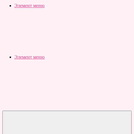
Slubovju.ru
Бесплатные
Элемент меню
онлайн
тесты
Элемент меню