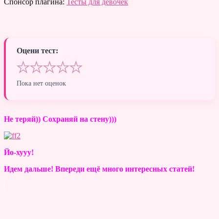
Спонсор плагина:
Тесты для девочек
Оцени тест:
★
★
★
★
★
Пока нет оценок
Не теряй)) Сохраняй на стену)))
Йо-хууу!
Идем дальше! Впереди ещё много интересных статей!