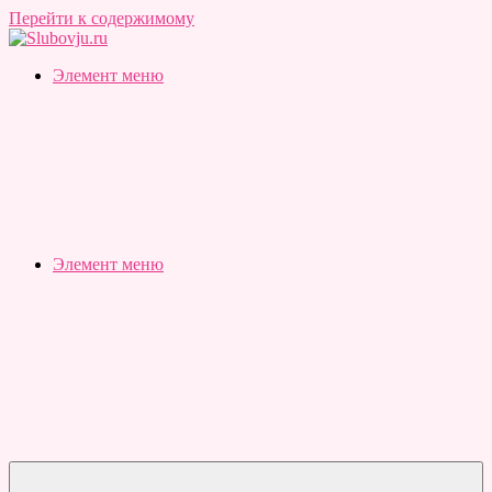
Перейти к содержимому
Slubovju.ru
Бесплатные
Элемент меню
онлайн
тесты
Элемент меню