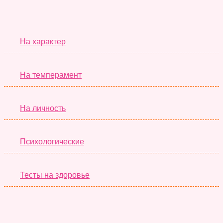
Серьёзные Тесты
На характер
На темперамент
На личность
Психологические
Тесты на здоровье