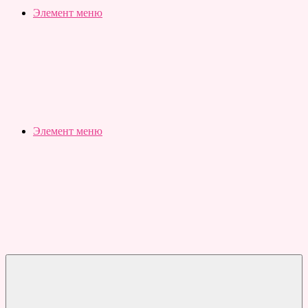
Slubovju.ru
Бесплатные
Элемент меню
онлайн
тесты
Элемент меню