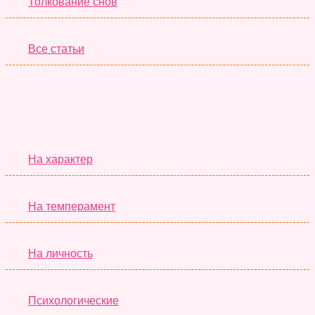
Толкование снов
Все статьи
Серьёзные Тесты
На характер
На темперамент
На личность
Психологические