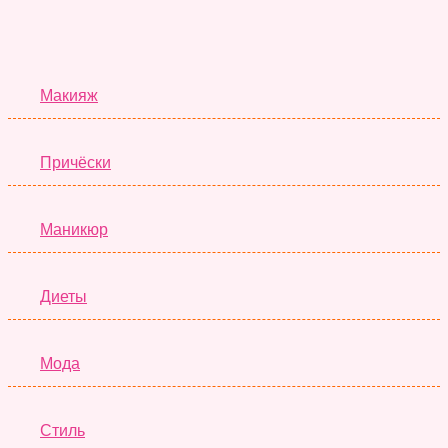
Красота
Макияж
Причёски
Маникюр
Диеты
Мода
Стиль