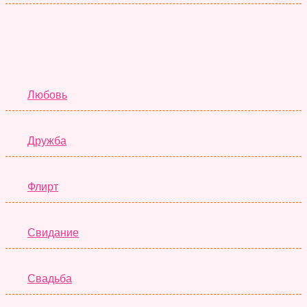
Отношения
Любовь
Дружба
Флирт
Свидание
Свадьба