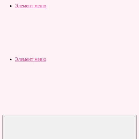
Slubovju.ru
Бесплатные
Элемент меню
онлайн
тесты
Элемент меню