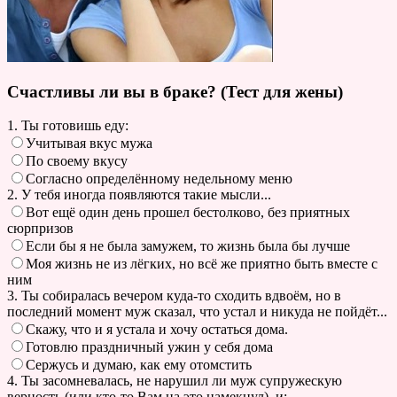
Счастливы ли вы в браке? (Тест для жены)
1. Ты готовишь еду:
Учитывая вкус мужа
По своему вкусу
Согласно определённому недельному меню
2. У тебя иногда появляются такие мысли...
Вот ещё один день прошел бестолково, без приятных
сюрпризов
Если бы я не была замужем, то жизнь была бы лучше
Моя жизнь не из лёгких, но всё же приятно быть вместе с
ним
3. Ты собиралась вечером куда-то сходить вдвоём, но в
последний момент муж сказал, что устал и никуда не пойдёт...
Скажу, что и я устала и хочу остаться дома.
Готовлю праздничный ужин у себя дома
Сержусь и думаю, как ему отомстить
4. Ты засомневалась, не нарушил ли муж супружескую
верность (или кто-то Вам на это намекнул), и: