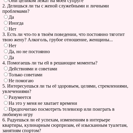
Они целиком лежат на моей супруге
2. Делишься ли ты с женой служебными и личными
проблемами?
Да
Иногда
Нет
3. Есть ли что-то в твоём поведении, что постоянно тяготит
твою жену? Алкоголь, грубое отношение, женщины...
Нет
Да, но не постоянно
Да
4. Помогаешь ли ты ей в решающие моменты?
Действиями и советами
Только советами
Не помогаю
5. Интересуешься ли ты её здоровьем, целями, стремлениями,
увлечениями?
Разумеется
На это у меня не хватает времени
Предпочитаю посмотреть телевизор или поиграть в
любимую игру
6. Радуешься ли её успехам, изменениям в интерьере
квартиры, кулинарным сюрпризам, её изысканным туалетам,
занятиям спортом?