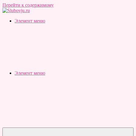
Перейти к содержимому
Slubovju.ru
Бесплатные
Элемент меню
онлайн
тесты
Элемент меню