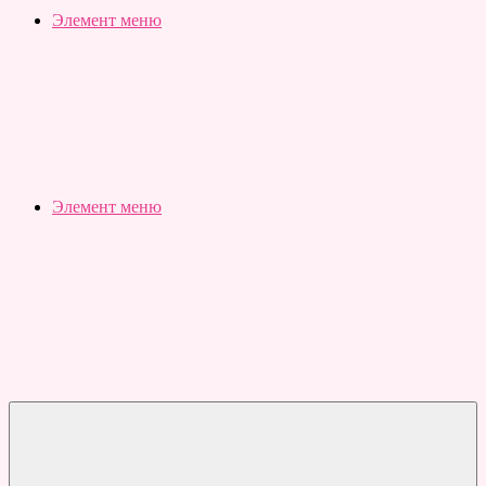
Slubovju.ru
Бесплатные
Элемент меню
онлайн
тесты
Элемент меню