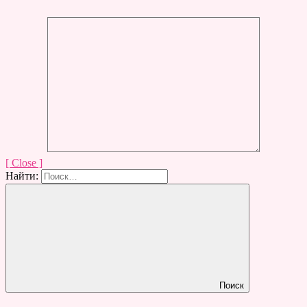
[ Close ]
Найти:
Поиск