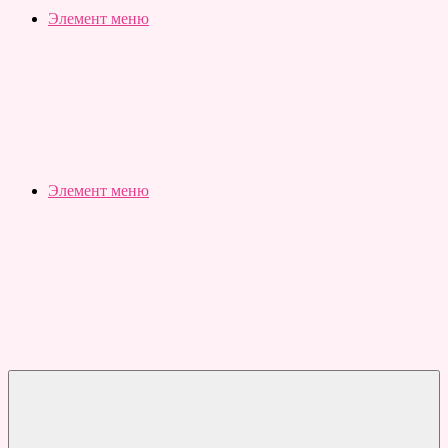
Slubovju.ru
Бесплатные
Элемент меню
онлайн
тесты
Элемент меню