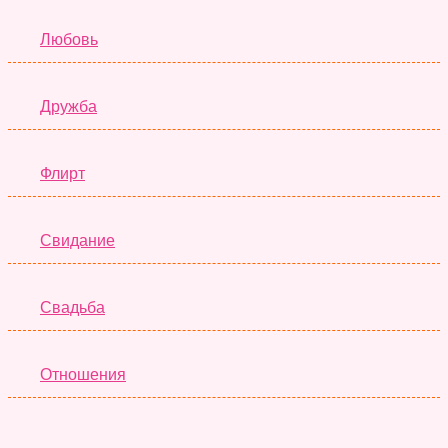
Любовь
Дружба
Флирт
Свидание
Свадьба
Отношения