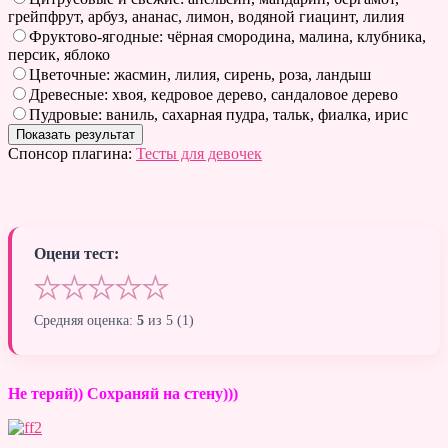
грейпфрут, арбуз, ананас, лимон, водяной гиацинт, лилия
Фруктово-ягодные: чёрная смородина, малина, клубника,
персик, яблоко
Цветочные: жасмин, лилия, сирень, роза, ландыш
Древесные: хвоя, кедровое дерево, сандаловое дерево
Пудровые: ваниль, сахарная пудра, тальк, фиалка, ирис
Спонсор плагина:
Тесты для девочек
Оцени тест:
★
★
★
★
★
Средняя оценка:
5
из 5 (
1
)
Не теряй)) Сохраняй на стену)))