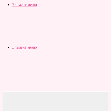
Slubovju.ru
Бесплатные
Элемент меню
онлайн
тесты
Элемент меню