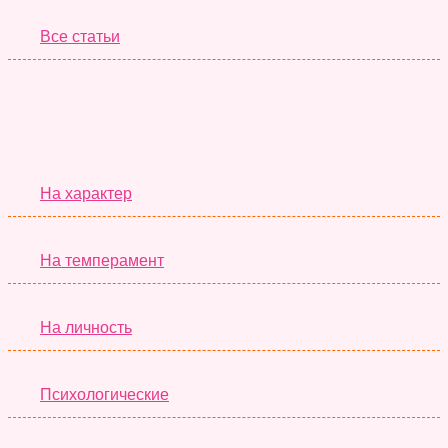
Все статьи
Серьёзные Тесты
На характер
На темперамент
На личность
Психологические