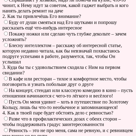
чинит, к Нему идут за советом, какой гаджет выбрать и кого
нанять делать ремонт на даче
2. Как ты привлечёшь Его внимание?
Буду от души смеяться над Его шутками и попрошу
рассказать ещё что-нибудь интересное
Покажу ножки или сделаю чуть глубже декольте – зачем
усложнять?
Блесну интеллектом – расскажу об интересной статье,
которую недавно читала, как бы невзначай похвастаюсь
подруге успехами в работе, разумеется, так, чтобы Он
услышал
3. Куда бы ты с удовольствием сходила с Ним на первом
свидании?
В кафе или ресторан – тихое и комфортное место, чтобы
поговорить и узнать побольше друг о друге
На концерт, стендап или классную комедию в кино – пусть
отношения начинаются с чего-то лёгкого и весёлого!
Пусть Он меня удивит – хоть в путешествие по Золотому
Кольцу, лишь бы что-то необычное и запоминающееся!
4. Как в твоей паре будет обстоять дело с ревностью?
Разве что в профилактических дозах с обеих сторон –
чтобы поддерживать градус заинтересованности
Ревность – это не про меня, сама не ревную, и с ревнивцем
мне точно не по пути