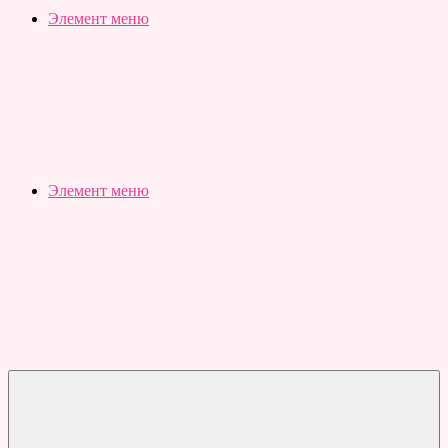
Slubovju.ru
Бесплатные
Элемент меню
онлайн
тесты
Элемент меню