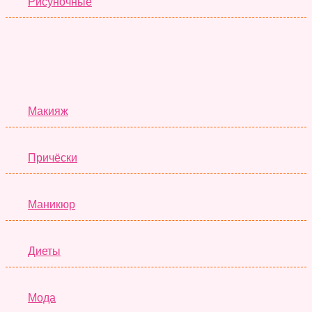
Рисуночные
Красота
Макияж
Причёски
Маникюр
Диеты
Мода