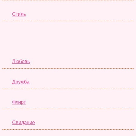
Стиль
Отношения
Любовь
Дружба
Флирт
Свидание