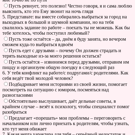
Пусть ревнует, это полезно! Честно говоря, я и сама люблю
выяснить, кто это Ему звонит на ночь глядя
5. Представьте: вы вместе собирались выбраться за город на
выходных в большой и шумной компании, но на тебя
свалилось задание по работе – поехать ты не можешь. Как бы
тебе хотелось, чтобы поступил любимый?
Пусть тоже остаётся – да, днём я буду занята, но вечером
сможем куда-то выбраться вдвоём
Пусть едет с друзьями – почему Он должен страдать и
терять выходные из-за моего решения остаться?
Пусть остаётся – извинимся перед друзьями, отправим им
пиццу и организуем общую поездку в следующий раз
6. У тебя конфликт на работе/с подругами/с родителями. Как
себя ведёт твой молодой человек?
Подбадривает меня историями из своей жизни, помогает
посмотреть на ситуацию с юмором, посмеяться над
разногласиями
Обстоятельно выслушивает, даёт дельные советы, в
крайнем случае – везёт к психологу, чтобы специалист помог
разобраться
Предлагает «порешать» мои проблемы – переговорить с
начальником или лично приехать к родителям, чтобы узнать,
кто тут меня обижает
7. Какая черта характера для тебя – серьёзный недостаток и