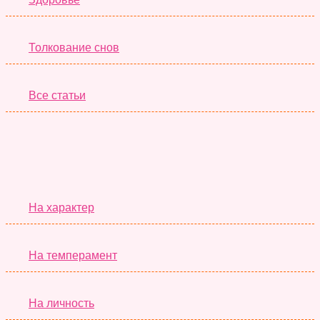
Толкование снов
Все статьи
Серьёзные Тесты
На характер
На темперамент
На личность