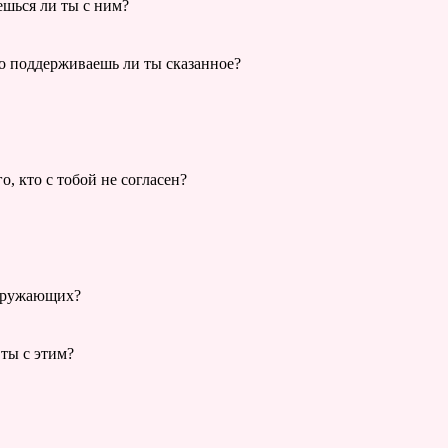
ешься ли ты с ним?
 то поддерживаешь ли ты сказанное?
о, кто с тобой не согласен?
окружающих?
 ты с этим?