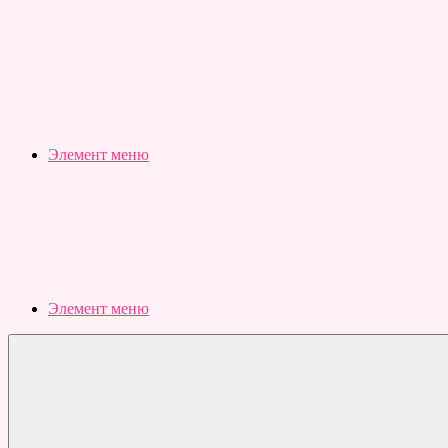
Slubovju.ru
Бесплатные
онлайн
тесты
Элемент меню
Элемент меню