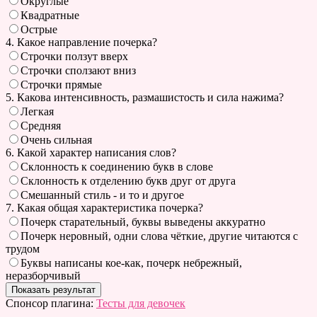
Округлые
Квадратные
Острые
4. Какое направление почерка?
Строчки ползут вверх
Строчки сползают вниз
Строчки прямые
5. Какова интенсивность, размашистость и сила нажима?
Легкая
Средняя
Очень сильная
6. Какой характер написания слов?
Склонность к соединению букв в слове
Склонность к отделению букв друг от друга
Смешанный стиль - и то и другое
7. Какая общая характеристика почерка?
Почерк старательный, буквы выведены аккуратно
Почерк неровный, одни слова чёткие, другие читаются с
трудом
Буквы написаны кое-как, почерк небрежный,
неразборчивый
Спонсор плагина:
Тесты для девочек