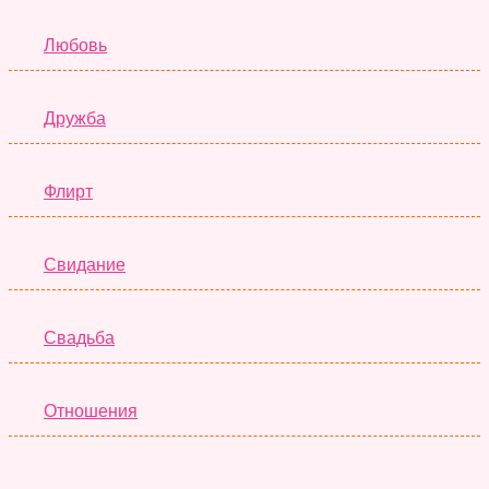
Любовь
Дружба
Флирт
Свидание
Свадьба
Отношения