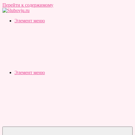
Перейти к содержимому
Slubovju.ru
Бесплатные
Элемент меню
онлайн
тесты
Элемент меню