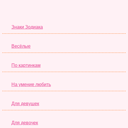
Тесты дня
Знаки Зодиака
Весёлые
По картинкам
На умение любить
Для девушек
Для девочек