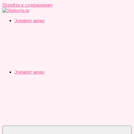
Перейти к содержимому
Slubovju.ru
Бесплатные
Элемент меню
онлайн
тесты
Элемент меню