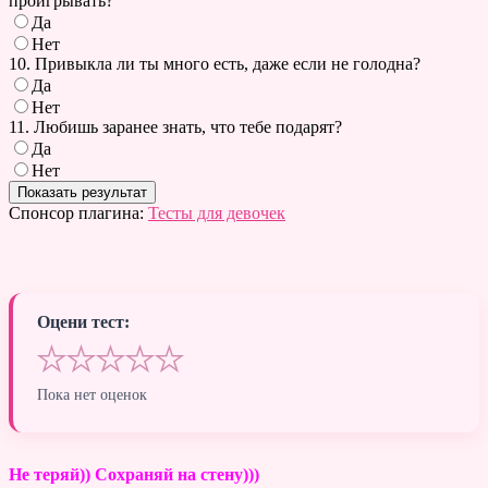
проигрывать?
Да
Нет
10. Привыкла ли ты много есть, даже если не голодна?
Да
Нет
11. Любишь заранее знать, что тебе подарят?
Да
Нет
Спонсор плагина:
Тесты для девочек
Оцени тест:
★
★
★
★
★
Пока нет оценок
Не теряй)) Сохраняй на стену)))