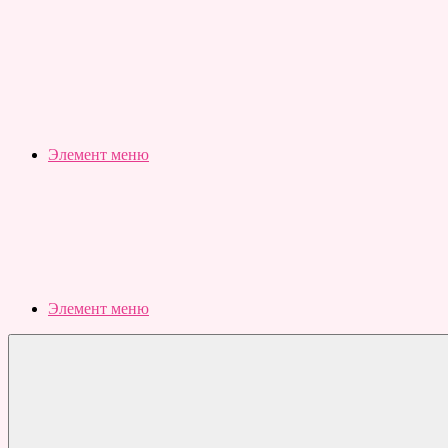
Slubovju.ru
Бесплатные
онлайн
тесты
Элемент меню
Элемент меню