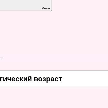
Меню
ст
огический возраст