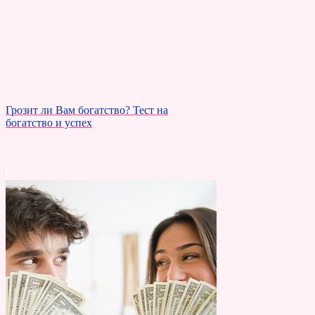
Грозит ли Вам богатство? Тест на
богатство и успех