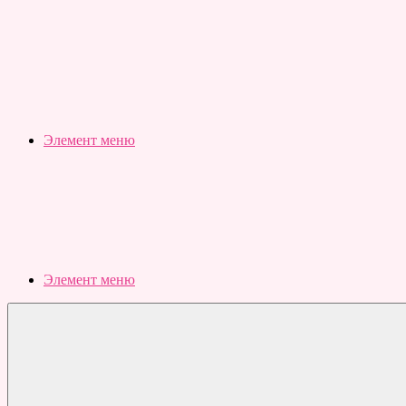
Slubovju.ru
Бесплатные
онлайн
тесты
Элемент меню
Элемент меню