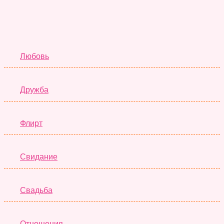
Отношения
Любовь
Дружба
Флирт
Свидание
Свадьба
Отношения