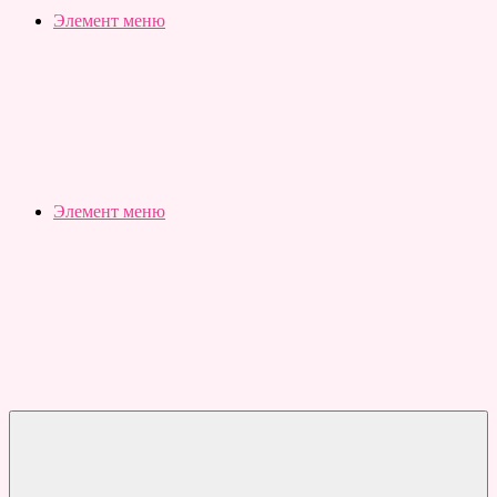
Slubovju.ru
Бесплатные
Элемент меню
онлайн
тесты
Элемент меню