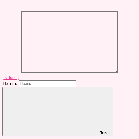
[ Close ]
Найти:
Поиск