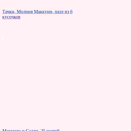
Тачки, Молния Маккуин, пазл из 6
кусочков
Маккуин и Салли, 25 частей