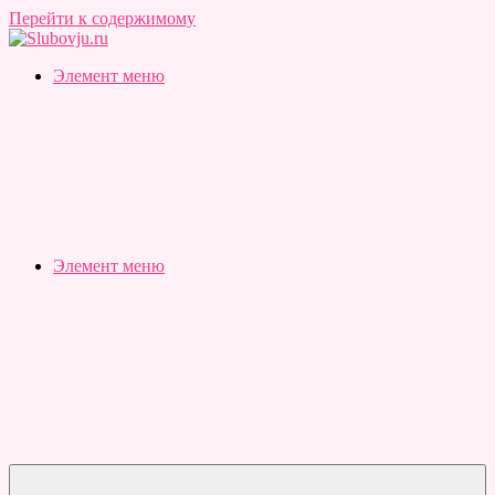
Перейти к содержимому
Slubovju.ru
Бесплатные
Элемент меню
онлайн
тесты
Элемент меню