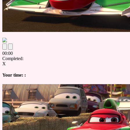
00
:
00
Completed:
X
Your time:
: