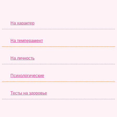
Серьёзные Тесты
На характер
На темперамент
На личность
Психологические
Тесты на здоровье