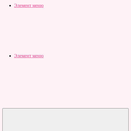
Slubovju.ru
Бесплатные
Элемент меню
онлайн
тесты
Элемент меню