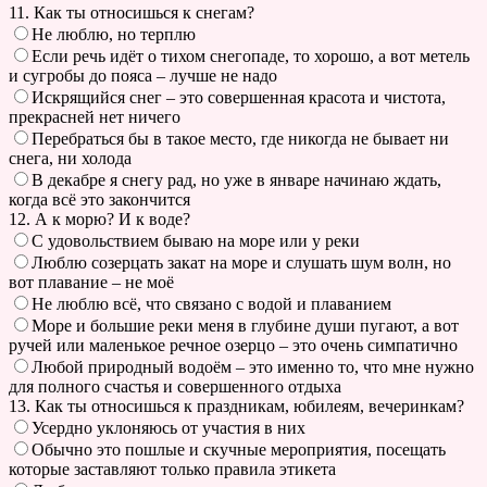
11. Как ты относишься к снегам?
Не люблю, но терплю
Если речь идёт о тихом снегопаде, то хорошо, а вот метель
и сугробы до пояса – лучше не надо
Искрящийся снег – это совершенная красота и чистота,
прекрасней нет ничего
Перебраться бы в такое место, где никогда не бывает ни
снега, ни холода
В декабре я снегу рад, но уже в январе начинаю ждать,
когда всё это закончится
12. А к морю? И к воде?
С удовольствием бываю на море или у реки
Люблю созерцать закат на море и слушать шум волн, но
вот плавание – не моё
Не люблю всё, что связано с водой и плаванием
Море и большие реки меня в глубине души пугают, а вот
ручей или маленькое речное озерцо – это очень симпатично
Любой природный водоём – это именно то, что мне нужно
для полного счастья и совершенного отдыха
13. Как ты относишься к праздникам, юбилеям, вечеринкам?
Усердно уклоняюсь от участия в них
Обычно это пошлые и скучные мероприятия, посещать
которые заставляют только правила этикета