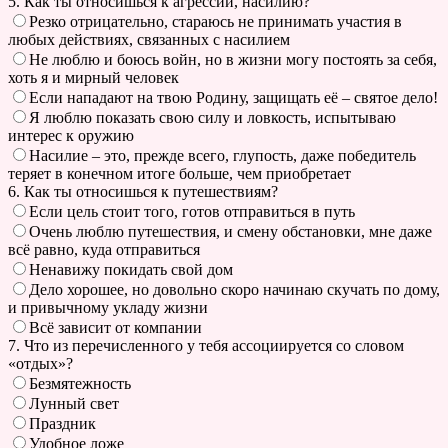
5. Как ты относишься к агрессии, насилию?
Резко отрицательно, стараюсь не принимать участия в
любых действиях, связанных с насилием
Не люблю и боюсь войн, но в жизни могу постоять за себя,
хоть я и мирный человек
Если нападают на твою Родину, защищать её – святое дело!
Я люблю показать свою силу и ловкость, испытываю
интерес к оружию
Насилие – это, прежде всего, глупость, даже победитель
теряет в конечном итоге больше, чем приобретает
6. Как ты относишься к путешествиям?
Если цель стоит того, готов отправиться в путь
Очень люблю путешествия, и смену обстановки, мне даже
всё равно, куда отправиться
Ненавижу покидать свой дом
Дело хорошее, но довольно скоро начинаю скучать по дому,
и привычному укладу жизни
Всё зависит от компании
7. Что из перечисленного у тебя ассоциируется со словом
«отдых»?
Безмятежность
Лунный свет
Праздник
Удобное ложе