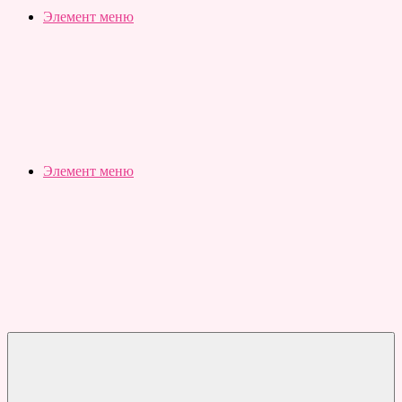
Slubovju.ru
Бесплатные
Элемент меню
онлайн
тесты
Элемент меню