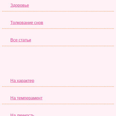
Здоровье
Толкование снов
Все статьи
Серьёзные Тесты
На характер
На темперамент
На личность