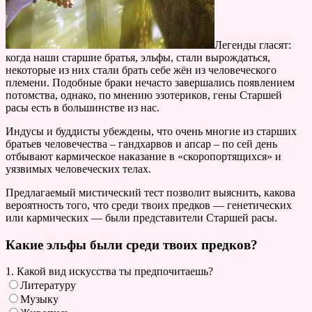
Легенды гласят:
когда наши старшие братья, эльфы, стали вырождаться,
некоторые из них стали брать себе жён из человеческого
племени. Подобные браки нечасто завершались появлением
потомства, однако, по мнению эзотериков, гены Старшей
расы есть в большинстве из нас.
Индусы и буддисты убеждены, что очень многие из старших
братьев человечества – гандхарвов и апсар – по сей день
отбывают кармическое наказание в «скоропортящихся» и
уязвимых человеческих телах.
Предлагаемый мистический тест позволит выяснить, какова
вероятность того, что среди твоих предков — генетических
или кармических — были представители Старшей расы.
Какие эльфы были среди твоих предков?
1. Какой вид искусства ты предпочитаешь?
Литературу
Музыку