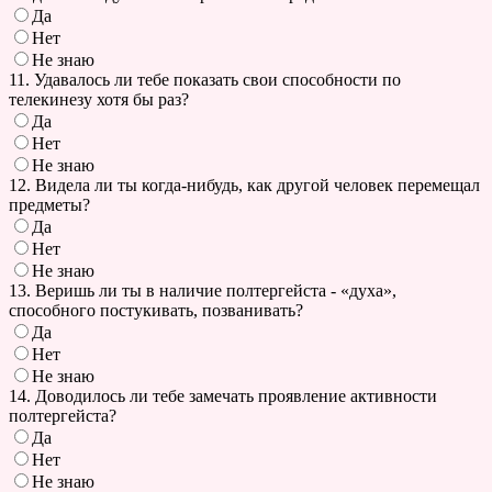
Да
Нет
Не знаю
11. Удавалось ли тебе показать свои способности по
телекинезу хотя бы раз?
Да
Нет
Не знаю
12. Видела ли ты когда-нибудь, как другой человек перемещал
предметы?
Да
Нет
Не знаю
13. Веришь ли ты в наличие полтергейста - «духа»,
способного постукивать, позванивать?
Да
Нет
Не знаю
14. Доводилось ли тебе замечать проявление активности
полтергейста?
Да
Нет
Не знаю