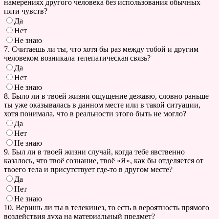
намерениях другого человека без использования обычных
пяти чувств?
Да
Нет
Не знаю
7. Считаешь ли ты, что хотя бы раз между тобой и другим
человеком возникала телепатическая связь?
Да
Нет
Не знаю
8. Было ли в твоей жизни ощущение дежавю, словно раньше
ты уже оказывалась в данном месте или в такой ситуации,
хотя понимала, что в реальности этого быть не могло?
Да
Нет
Не знаю
9. Был ли в твоей жизни случай, когда тебе явственно
казалось, что твоё сознание, твоё «Я», как бы отделяется от
твоего тела и присутствует где-то в другом месте?
Да
Нет
Не знаю
10. Веришь ли ты в телекинез, то есть в вероятность прямого
воздействия духа на материальный предмет?