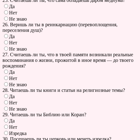
25. Считаешь ли ты, что сама обладаешь даром медиума?
Да
Нет
Не знаю
26. Веришь ли ты в реинкарнацию (перевоплощения,
переселения душ)?
Да
Нет
Не знаю
27. Считаешь ли ты, что в твоей памяти возникали реальные
воспоминания о жизни, прожитой в иное время — до твоего
рождения?
Да
Нет
Не знаю
28. Читаешь ли ты книги и статьи на религиозные темы?
Да
Нет
Не знаю
29. Читаешь ли ты Библию или Коран?
Да
Нет
Изредка
30. Посещаешь ли ты церковь или мечеть изредка?