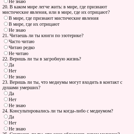
Не знаю
20. В каком мире легче жить: в мире, где признают
мистические явления, или в мире, где их отрицают?
В мире, где признают мистические явления
В мире, где их отрицают
Не знаю
21. Читаешь ли ты книги по эзотерике?
Часто читаю
Читаю редко
Не читаю
22. Веришь ли ты в загробную жизнь?
Да
Нет
Не знаю
23. Веришь ли ты, что медиумы могут входить в контакт с
душами умерших?
Да
Нет
Не знаю
24. Консультировались ли ты когда-либо с медиумом?
Да
Нет
Не знаю