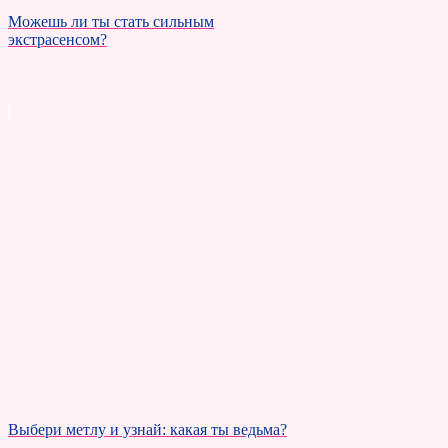
Можешь ли ты стать сильным
экстрасенсом?
Выбери метлу и узнай: какая ты ведьма?