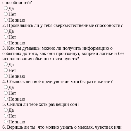
способностей?
Да
Нет
Не знаю
2. Проявлялись ли у тебя сверхъестественные способности?
Да
Нет
Не знаю
3. Как ты думаешь: можно ли получить информацию о
событиях до того, как они произойдут, вопреки логике и без
использования обычных пяти чувств?
Да
Нет
Не знаю
4. Сбылось ли твоё предчувствие хотя бы раз в жизни?
Да
Нет
Не знаю
5. Снился ли тебе хоть раз вещий сон?
Да
Нет
Не знаю
6. Веришь ли ты, что можно узнать о мыслях, чувствах или