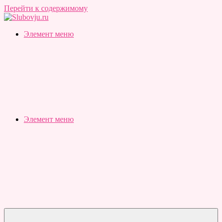
Перейти к содержимому
Slubovju.ru
Бесплатные
Элемент меню
онлайн
тесты
Элемент меню