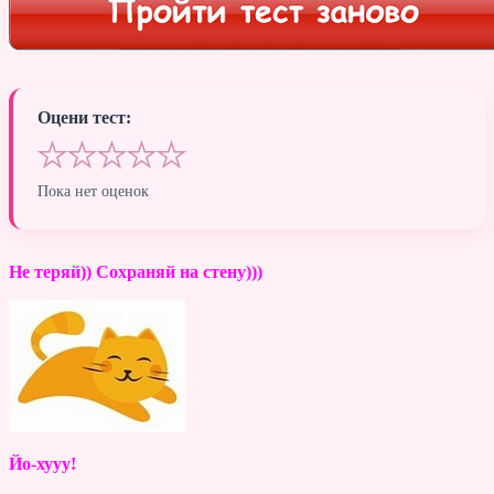
Оцени тест:
★
★
★
★
★
Пока нет оценок
Не теряй)) Сохраняй на стену)))
Йо-хууу!