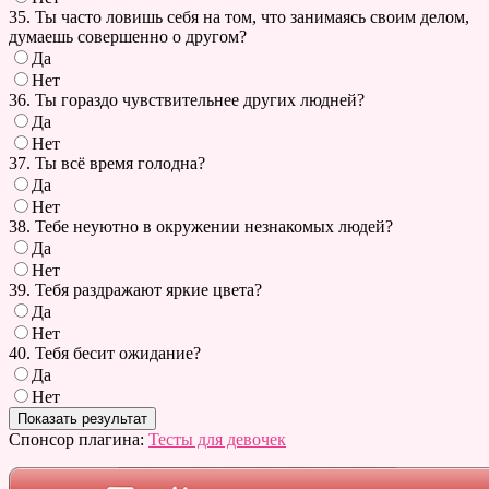
35. Ты часто ловишь себя на том, что занимаясь своим делом,
думаешь совершенно о другом?
Да
Нет
36. Ты гораздо чувствительнее других людней?
Да
Нет
37. Ты всё время голодна?
Да
Нет
38. Тебе неуютно в окружении незнакомых людей?
Да
Нет
39. Тебя раздражают яркие цвета?
Да
Нет
40. Тебя бесит ожидание?
Да
Нет
Спонсор плагина:
Тесты для девочек