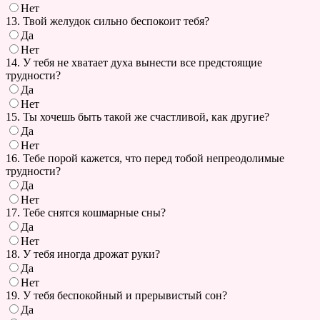
Нет
13. Твой желудок сильно беспокоит тебя?
Да
Нет
14. У тебя не хватает духа вынести все предстоящие
трудности?
Да
Нет
15. Ты хочешь быть такой же счастливой, как другие?
Да
Нет
16. Тебе порой кажется, что перед тобой непреодолимые
трудности?
Да
Нет
17. Тебе снятся кошмарные сны?
Да
Нет
18. У тебя иногда дрожат руки?
Да
Нет
19. У тебя беспокойный и прерывистый сон?
Да