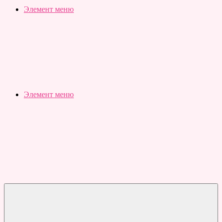
Slubovju.ru
Бесплатные
Элемент меню
онлайн
тесты
Элемент меню