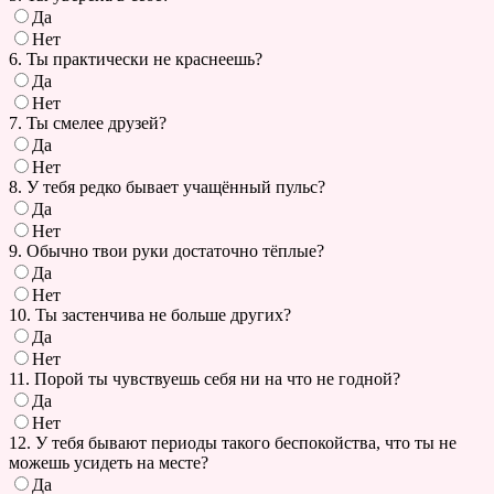
Да
Нет
6. Ты практически не краснеешь?
Да
Нет
7. Ты смелее друзей?
Да
Нет
8. У тебя редко бывает учащённый пульс?
Да
Нет
9. Обычно твои руки достаточно тёплые?
Да
Нет
10. Ты застенчива не больше других?
Да
Нет
11. Порой ты чувствуешь себя ни на что не годной?
Да
Нет
12. У тебя бывают периоды такого беспокойства, что ты не
можешь усидеть на месте?
Да