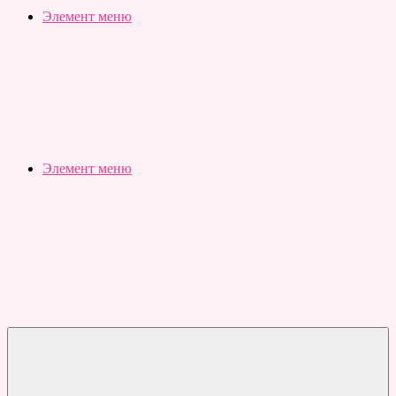
Slubovju.ru
Бесплатные
Элемент меню
онлайн
тесты
Элемент меню