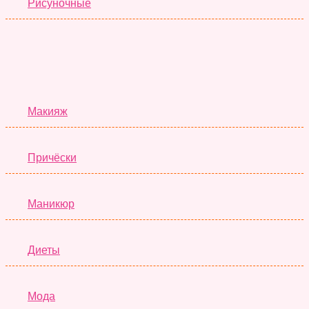
Рисуночные
Красота
Макияж
Причёски
Маникюр
Диеты
Мода