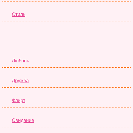
Стиль
Отношения
Любовь
Дружба
Флирт
Свидание