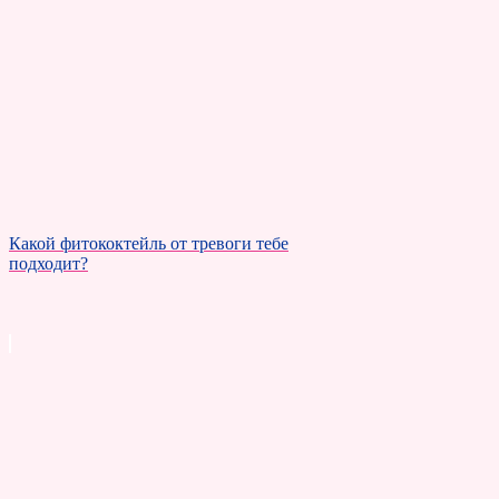
Какой фитококтейль от тревоги тебе
подходит?