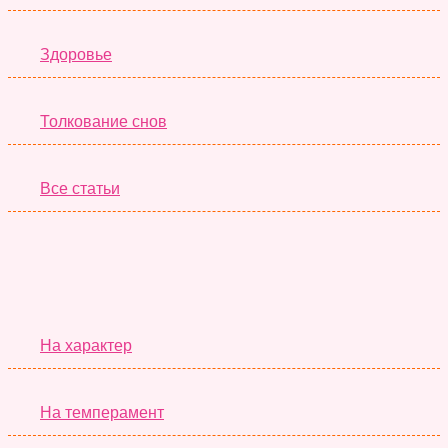
Здоровье
Толкование снов
Все статьи
Серьёзные Тесты
На характер
На темперамент