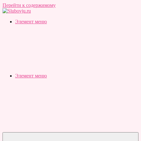
Перейти к содержимому
Slubovju.ru
Бесплатные
Элемент меню
онлайн
тесты
Элемент меню