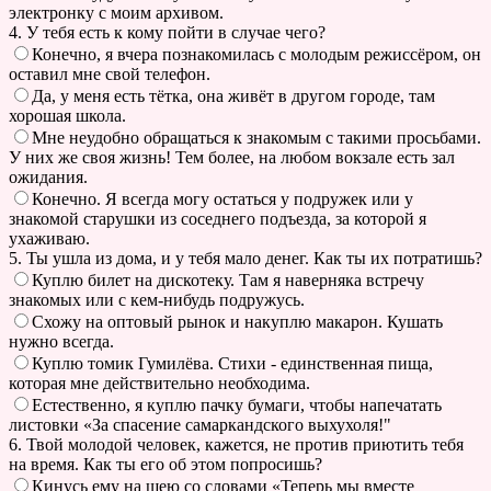
электронку с моим архивом.
4. У тебя есть к кому пойти в случае чего?
Конечно, я вчера познакомилась с молодым режиссёром, он
оставил мне свой телефон.
Да, у меня есть тётка, она живёт в другом городе, там
хорошая школа.
Мне неудобно обращаться к знакомым с такими просьбами.
У них же своя жизнь! Тем более, на любом вокзале есть зал
ожидания.
Конечно. Я всегда могу остаться у подружек или у
знакомой старушки из соседнего подъезда, за которой я
ухаживаю.
5. Ты ушла из дома, и у тебя мало денег. Как ты их потратишь?
Куплю билет на дискотеку. Там я наверняка встречу
знакомых или с кем-нибудь подружусь.
Схожу на оптовый рынок и накуплю макарон. Кушать
нужно всегда.
Куплю томик Гумилёва. Стихи - единственная пища,
которая мне действительно необходима.
Естественно, я куплю пачку бумаги, чтобы напечатать
листовки «За спасение самаркандского выхухоля!"
6. Твой молодой человек, кажется, не против приютить тебя
на время. Как ты его об этом попросишь?
Кинусь ему на шею со словами «Теперь мы вместе