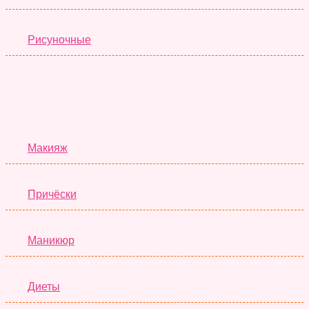
Рисуночные
Красота
Макияж
Причёски
Маникюр
Диеты