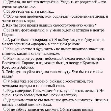
Думала, но всё это несерьёзно. Уходить от родителей - это
очень непрактично.
Я об этом читала в книгах..
Это не моя проблема, мои родители - современные люди, я
часто остаюсь одна
2. Как ты себе представляешь самостоятельную жизнь?
Я стану фотомоделью, и у меня будет квартирка в центре
Парижа.
А разве бывают варианты? Я выйду замуж и буду жить в
малогабаритном «дворце» в спальном районе.
Как конкретно я буду жить - не имеет никакого значения,
главное, каким я стану человеком.
Меня вполне устроит небольшой экологический лагерь в
Восточной Европе, или, может быть, я поеду с Красным
Крестом в Африку.
3. Тебе нужно уйти из дома сию минуту. Что бы ты с собой
взяла?
У меня уже всё собрано: рюкзак с косметикой, три
чемодана одежды и плюшевый слон.
Еду, наверное. Или, может быть, лучше взять деньги? Не
знаю. Точно возьму теплые носки и аптечку.
Девушкам стоило бы поменьше думать о шмотках. Лично я
возьму с собой компакт Баха.
Я не забуду записную книжку. Обязательно возьму