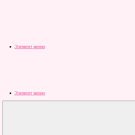
Slubovju.ru
Бесплатные
онлайн
тесты
Элемент меню
Элемент меню