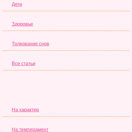
Дети
Здоровье
Толкование снов
Все статьи
Серьёзные Тесты
На характер
На темперамент