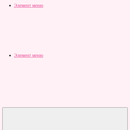
Slubovju.ru
Бесплатные
Элемент меню
онлайн
тесты
Элемент меню