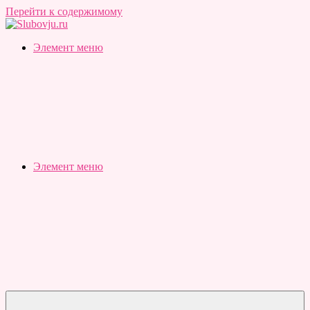
Перейти к содержимому
Slubovju.ru
Бесплатные
Элемент меню
онлайн
тесты
Элемент меню