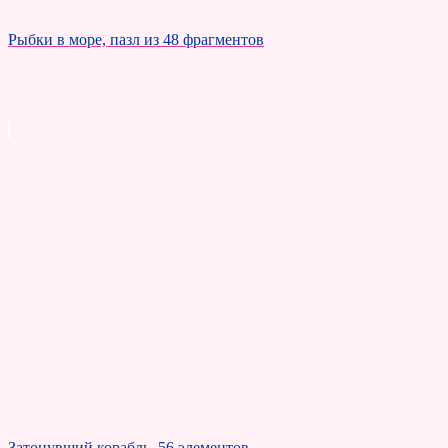
Рыбки в море, пазл из 48 фрагментов
Затонувший корабль, 56 элементов