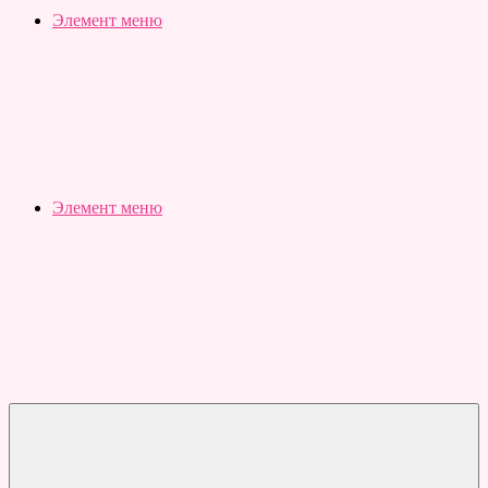
Slubovju.ru
Бесплатные
Элемент меню
онлайн
тесты
Элемент меню