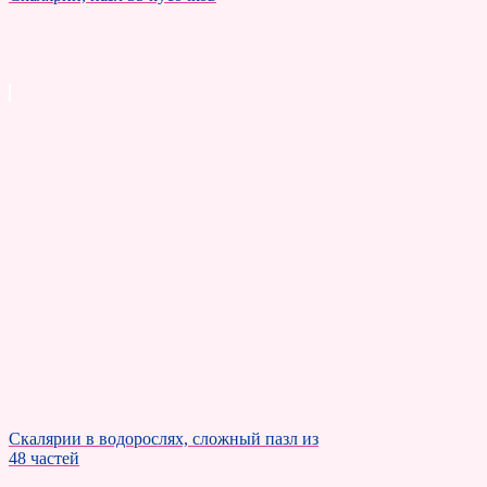
Скалярии в водорослях, сложный пазл из
48 частей