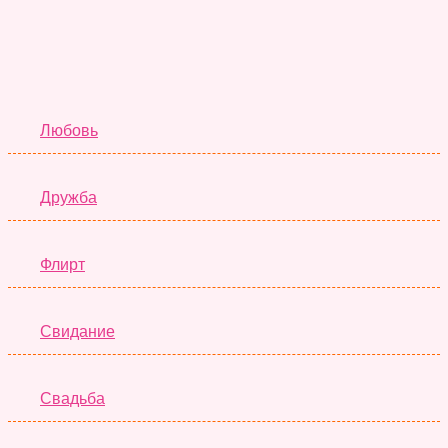
Отношения
Любовь
Дружба
Флирт
Свидание
Свадьба