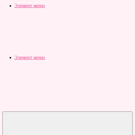
Slubovju.ru
Бесплатные
Элемент меню
онлайн
тесты
Элемент меню