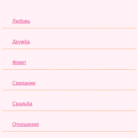
Отношения
Любовь
Дружба
Флирт
Свидание
Свадьба
Отношения