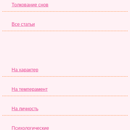
Толкование снов
Все статьи
Серьёзные Тесты
На характер
На темперамент
На личность
Психологические