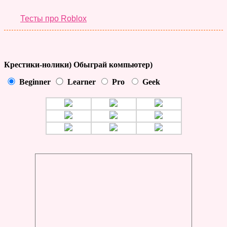
Тесты про Roblox
Крестики-нолики) Обыграй компьютер)
Beginner
Learner
Pro
Geek