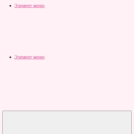
Slubovju.ru
Бесплатные
Элемент меню
онлайн
тесты
Элемент меню