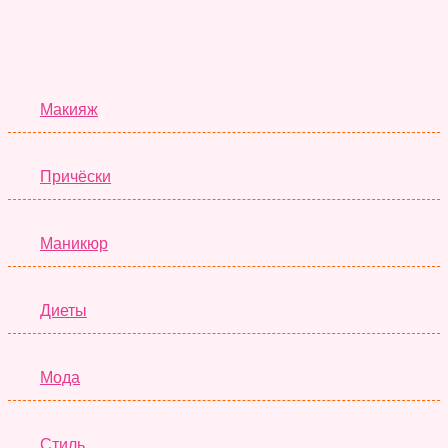
Красота
Макияж
Причёски
Маникюр
Диеты
Мода
Стиль