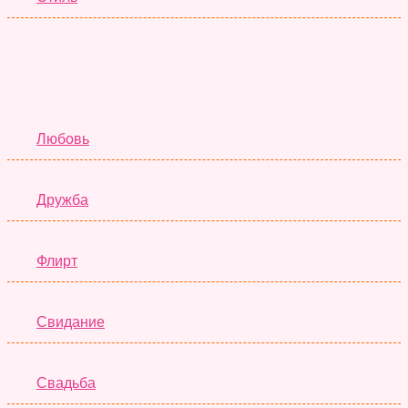
Отношения
Любовь
Дружба
Флирт
Свидание
Свадьба