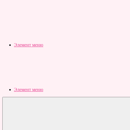
Slubovju.ru
Бесплатные
онлайн
тесты
Элемент меню
Элемент меню