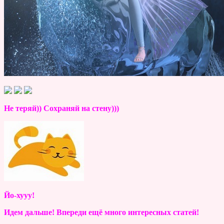
Не теряй)) Сохраняй на стену)))
Йо-хууу!
Идем дальше! Впереди ещё много интересных статей!