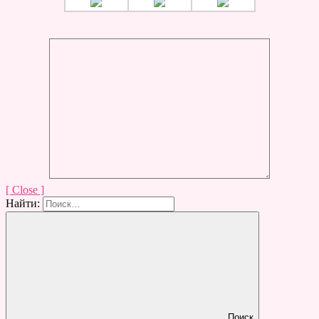
[ Close ]
Найти:
Поиск