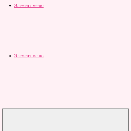
Slubovju.ru
Бесплатные
Элемент меню
онлайн
тесты
Элемент меню