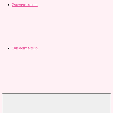
Slubovju.ru
Бесплатные
Элемент меню
онлайн
тесты
Элемент меню