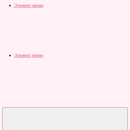
Slubovju.ru
Бесплатные
Элемент меню
онлайн
тесты
Элемент меню