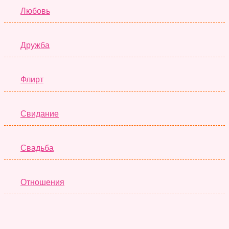
Любовь
Дружба
Флирт
Свидание
Свадьба
Отношения