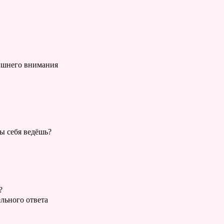
лишнего внимания
ты себя ведёшь?
?
ельного ответа