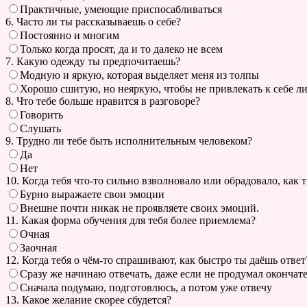
Практичные, умеющие приспосабливаться
6. Часто ли ты рассказываешь о себе?
Постоянно и многим
Только когда просят, да и то далеко не всем
7. Какую одежду ты предпочитаешь?
Модную и яркую, которая выделяет меня из толпы
Хорошо сшитую, но неяркую, чтобы не привлекать к себе 
8. Что тебе больше нравится в разговоре?
Говорить
Слушать
9. Трудно ли тебе быть исполнительным человеком?
Да
Нет
10. Когда тебя что-то сильно взволновало или обрадовало, как 
Бурно выражаете свои эмоции
Внешне почти никак не проявляете своих эмоций.
11. Какая форма обучения для тебя более приемлема?
Очная
Заочная
12. Когда тебя о чём-то спрашивают, как быстро ты даёшь ответ
Сразу же начинаю отвечать, даже если не продумал окончат
Сначала подумаю, подготовлюсь, а потом уже отвечу
13. Какое желание скорее сбудется?