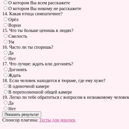
О котором Вы всем расскажете
О котором Вы никому не расскажете
14. Какая птица симпатичнее?
Орёл
Ворон
15. Что ты больше ценишь в людях?
Смелость
Ум
16. Часто ли ты споришь?
Да
Нет
17. Что лучше: ждать или догонять?
Догонять
Ждать
18. Если человек находится в тюрьме, где ему хуже?
В одиночной камере
В переполненной общей камере
19. Легко ли тебе обратиться с вопросом к незнакомому челове
Да
Нет
Спонсор плагина:
Тесты для девочек