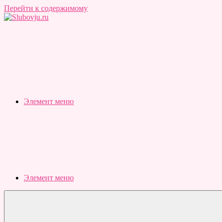
Перейти к содержимому
Slubovju.ru
Бесплатные
онлайн
тесты
Элемент меню
Элемент меню