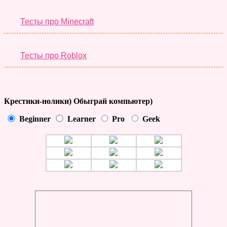
Тесты про Minecraft
Тесты про Roblox
Крестики-нолики) Обыграй компьютер)
Beginner
Learner
Pro
Geek