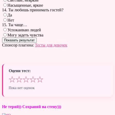
Светлые, неяркие
Насыщенные, яркие
14. Ты любишь принимать гостей?
Да
Нет
15. Ты чаще…
Успокаиваю людей
Могу задеть чувства
Спонсор плагина:
Тесты для девочек
Оцени тест:
★
★
★
★
★
Пока нет оценок
Не теряй)) Сохраняй на стену)))