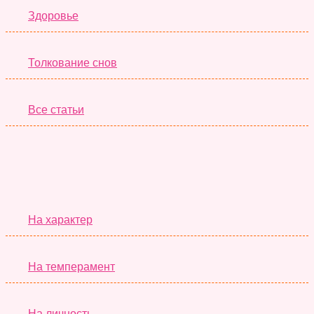
Здоровье
Толкование снов
Все статьи
Серьёзные Тесты
На характер
На темперамент
На личность