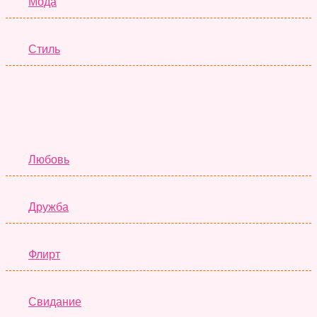
Мода
Стиль
Отношения
Любовь
Дружба
Флирт
Свидание