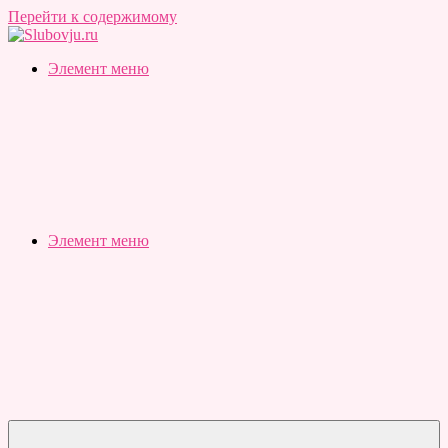
Перейти к содержимому
Slubovju.ru
Бесплатные
Элемент меню
онлайн
тесты
Элемент меню