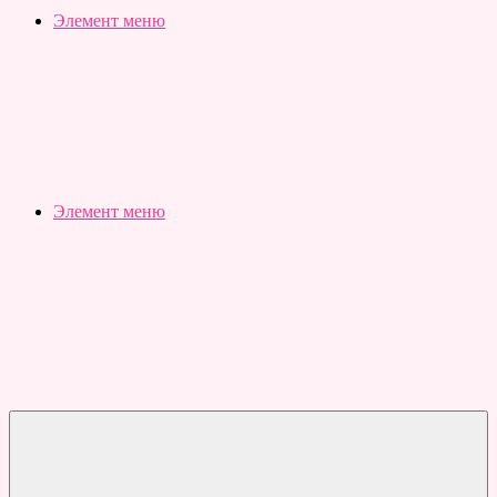
Slubovju.ru
Бесплатные
Элемент меню
онлайн
тесты
Элемент меню