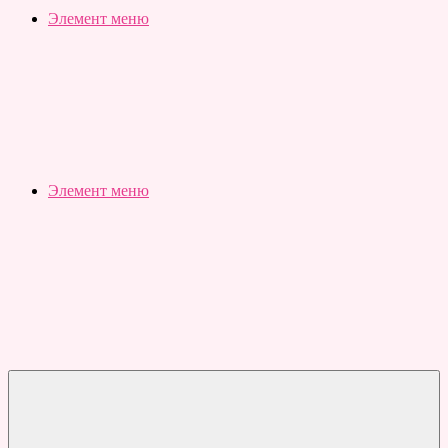
Slubovju.ru
Бесплатные
Элемент меню
онлайн
тесты
Элемент меню