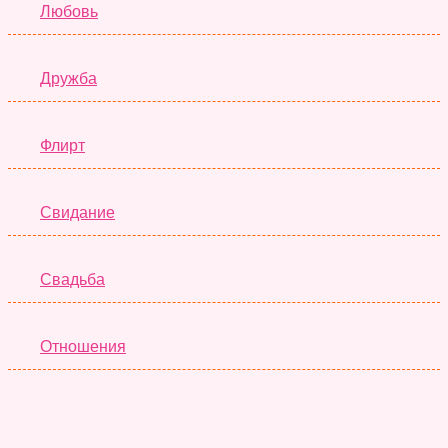
Любовь
Дружба
Флирт
Свидание
Свадьба
Отношения